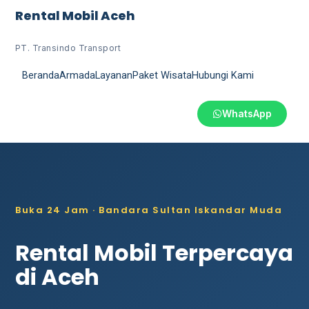
Rental Mobil Aceh
PT. Transindo Transport
Beranda
Armada
Layanan
Paket Wisata
Hubungi Kami
WhatsApp
Buka 24 Jam · Bandara Sultan Iskandar Muda
Rental Mobil Terpercaya
di Aceh