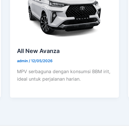
All New Avanza
admin
/
12/05/2026
MPV serbaguna dengan konsumsi BBM irit,
ideal untuk perjalanan harian.