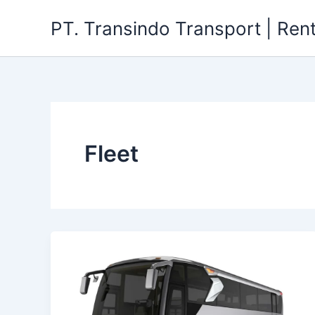
Skip
PT. Transindo Transport | Ren
to
content
Fleet